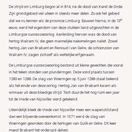
De strijd om Limburg begon al in 814, na de dood van Karel de Grote.
Zijn grondgebied viel uiteen in steeds meer delen. Zo ook het gebied
e
dat we nu kennen als de provincie Limburg. Eeuwen hierna, in de 13
eeuw, werd het eigendom van deze stukken land uitgevochten in de
Limburgse successieoorlog. Aanleiding hiervan was de dood van
hertog Walram IV, die geen mannelijke nakomelingen naliet. Zowel
hertog Jan van Brabant en Reinoud I van Gelre, de schoonzoon van
Walram IV, zagen zichzelf als wettelijke erfgenaam.
De Limburgse successieoorlog bestond uit kleine gevechten die vooral
in het teken stonden van plunderingen. Deze vond plaats tussen
1283 en 1288. De slag van Woeringen op 5 juni 1288 staat bekend
als het einde van deze oorlog. Hertog Jan van Brabant kwam als
winnaar uit deze bloedige strijd. Toch duurde het nog ruim een jaar
tot de Vrede van Nijswiller werd getekend.
Uiteindelijk bleek de Vrede van Nijswiller meer een wapenstilstand
dan een blijvende overeenkomst. In 1371 werd de slag van
Woeringen gewroken door de hertogen van Gulik en Gelre. Dit keer
moest Brabant het onderspit delven.