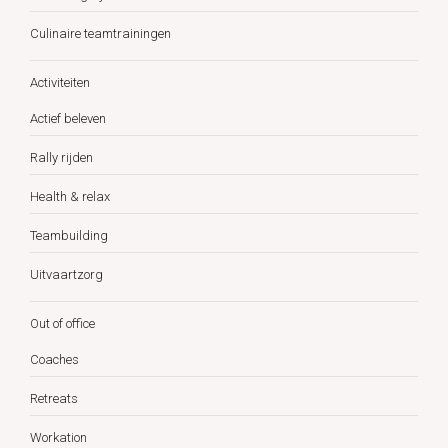
Culinaire teamtrainingen
Activiteiten
Actief beleven
Rally rijden
Health & relax
Teambuilding
Uitvaartzorg
Out of office
Coaches
Retreats
Workation