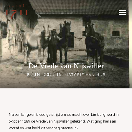
De Vrede van Nijswiller
9 JUNI 2022 IN
HISTORIE VAN HUB
Na een lange en bloedige strijd om de macht over Limburg werd in
oktober 1289 de Vrede van Nijswiller getekend. Wat ging hieraan
vooraf en wat hield dit verdrag precies in?