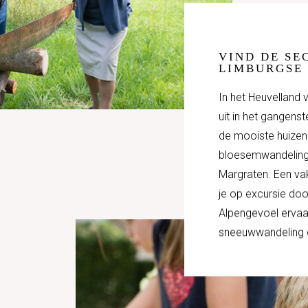
VIND DE SE
LIMBURGSE
In het Heuvelland
uit in het gangens
de mooiste huizen
bloesemwandeling d
Margraten. Een vaka
je op excursie doo
Alpengevoel ervaar 
sneeuwwandeling d