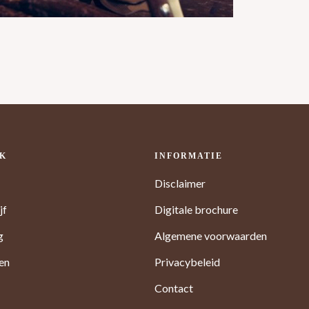
OK
INFORMATIE
Disclaimer
jf
Digitale brochure
OOK DE DAG
ZIJN NATUU
g
Algemene voorwaarden
Carrē 1711 ligt mi
ten
Privacybeleid
de dagelijkse voor
Contact
vinden. Wat dacht 