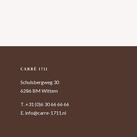
CARRĒ 1711
Schulsbergweg 30
6286 BM Wittem
ELIJKSE VOORZIENINGEN
RLIJK VOLOP AANWEZIG!
T.
+31 (0)6 30 66 66 66
E.
info@carre-1711.nl
dden tussen uitgestrekte weilanden. Toch zijn
zieningen hier op een steenworp afstand te
je van verse broodjes in de ochtend van