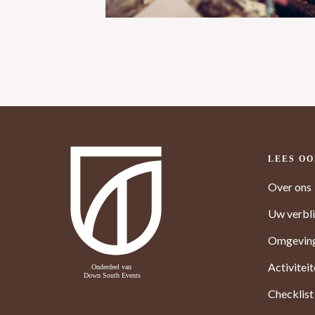
LEES O
Over ons
Uw verbli
Omgevin
Activitei
Checklist