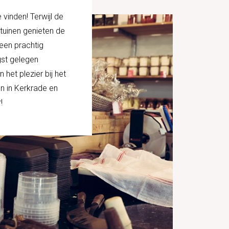
 vinden! Terwijl de
ltuinen genieten de
een prachtig
gst gelegen
het plezier bij het
n in Kerkrade en
!