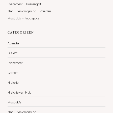
Evenement – Boerengolf
Natuur en omgeving – Kruiden
Must do’s – Foodspots
CATEGORIEËN
Agenda
Dialect
Evenement
Gerecht
Historie
Historie van Hub
Must-do's
Natuur en omgeving