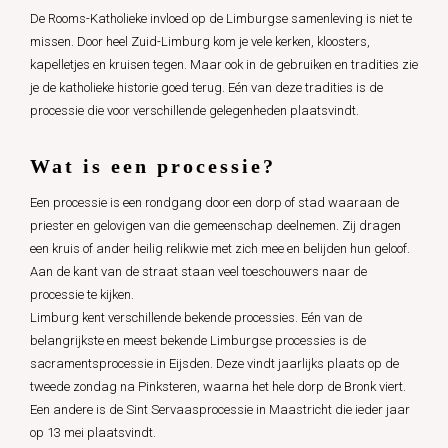
De Rooms-Katholieke invloed op de Limburgse samenleving is niet te
missen. Door heel Zuid-Limburg kom je vele kerken, kloosters,
kapelletjes en kruisen tegen. Maar ook in de gebruiken en tradities zie
je de katholieke historie goed terug. Eén van deze tradities is de
processie die voor verschillende gelegenheden plaatsvindt.
Wat is een processie?
Een processie is een rondgang door een dorp of stad waaraan de
priester en gelovigen van die gemeenschap deelnemen. Zij dragen
een kruis of ander heilig relikwie met zich mee en belijden hun geloof.
Aan de kant van de straat staan veel toeschouwers naar de
processie te kijken.
Limburg kent verschillende bekende processies. Eén van de
belangrijkste en meest bekende Limburgse processies is de
sacramentsprocessie in Eijsden. Deze vindt jaarlijks plaats op de
tweede zondag na Pinksteren, waarna het hele dorp de Bronk viert.
Een andere is de Sint Servaasprocessie in Maastricht die ieder jaar
op 13 mei plaatsvindt.