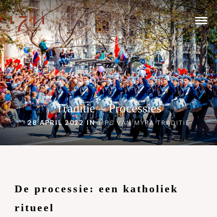
Traditie – Processies
28 APRIL 2022 IN
TIPS VAN MYRA
TRADITIE
De processie: een katholiek
ritueel