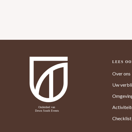
LEES O
Over ons
Uw verbli
Omgevin
Activitei
Checklist