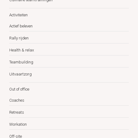
Activiteiten
Actief beleven
Rally rijden
Health & relax
Teambuilding
Uitvaartzorg
Out of office
Coaches
Retreats
Workation
Off-site