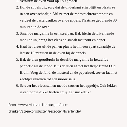
Verwarm de oven voor op 180 graden.
Hol de appels uit, zorg dat de onderkant erin blijft en plaats ze
in een ovenschaaltje. Vul ze met de rodevruchtencompote en
verdeel de basterdsuiker over de appels. Plaats ze gedurende 30
minuten in de oven.
Smelt de margarine in een steelpan. Bak hierin de Livar lende
mooi bruin, breng het vlees op smaak met zout en peper.
Haal het vlees uit de pan en plaats het in een apart schaaltje de
laatste 10 minuten in de oven bij de appels.
Bak de uien goudbruin in dezelfde margarine in hetzelfde
pannetje als de lende. Blus de uien af met het flesje Brand Oud
Bruin. Voeg de fond, de mosterd en de peperkoek toe en laat het
zachtjes inkoken tot een mooie saus.
Serveer het vlees samen met de saus en het appeltje. Ook lekker
is een portie dikke frieten erbij. Eet smakelijk!
Bron: //www.visitzuidlimburg.nl/eten-
drinken/streekproducten/recepten/livarlende/