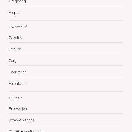
Omgeving
Eropuit
Uw verblijf
Zakelijk
Leisure
Zorg
Faciliteiten
Fotoalbum
Culinair
Proeverijen
Kookworkshops
Ontbijt mogelijkheden