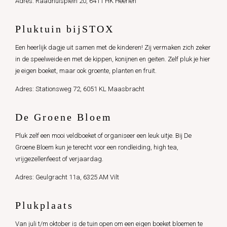
Adres: Raadhuisplein 20, 6411 HK Heerlen
Pluktuin bijSTOX
Een heerlijk dagje uit samen met de kinderen! Zij vermaken zich zeker
in de speelweide en met de kippen, konijnen en geiten. Zelf pluk je hier
je eigen boeket, maar ook groente, planten en fruit.
Adres: Stationsweg 72, 6051 KL Maasbracht
De Groene Bloem
Pluk zelf een mooi veldboeket of organiseer een leuk uitje. Bij De
Groene Bloem kun je terecht voor een rondleiding, high tea,
vrijgezellenfeest of verjaardag.
Adres: Geulgracht 11a, 6325 AM Vilt
Plukplaats
Van juli t/m oktober is de tuin open om een eigen boeket bloemen te